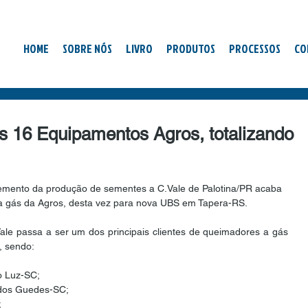
HOME
SOBRE NÓS
LIVRO
PRODUTOS
PROCESSOS
CO
s 16 Equipamentos Agros, totalizando
remento da produção de sementes a C.Vale de Palotina/PR acaba 
 a gás da Agros, desta vez para nova UBS em Tapera-RS.
le passa a ser um dos principais clientes de queimadores a gás 
, sendo:
o Luz-SC;
 dos Guedes-SC;
;