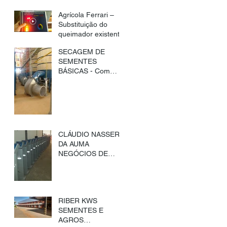
Agrícola Ferrari –
Substituição do
queimador existente
SECAGEM DE
SEMENTES
BÁSICAS - Com
tecnologia de
queimadores Agros
CLÁUDIO NASSER
DA AUMA
NEGÓCIOS DE
PATOS DE MINAS
OPTA PELA
TECNOLOGIA
AGROS NA
RIBER KWS
SECAGEM DE
SEMENTES E
SEMENTES.
AGROS