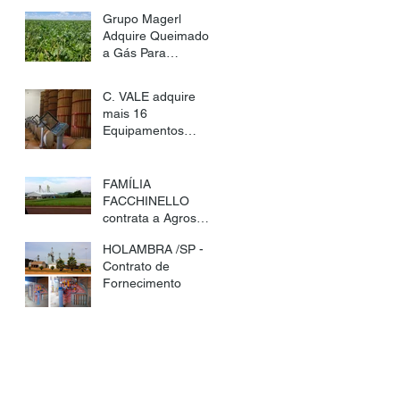
TECNOLOGIA
Grupo Magerl
ESTABELECEM
Adquire Queimador
PARCERIA
a Gás Para
Secagem de Feijão
C. VALE adquire
mais 16
Equipamentos
Agros, totalizando
51 unidades.
FAMÍLIA
FACCHINELLO
contrata a Agros
Tecnologia.
HOLAMBRA /SP -
Contrato de
Fornecimento