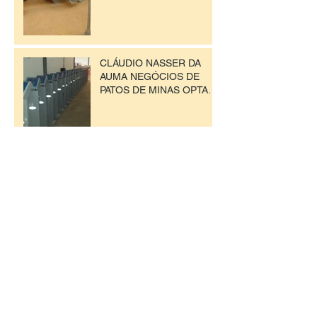
CLÁUDIO NASSER DA
AUMA NEGÓCIOS DE
PATOS DE MINAS OPTA
PELA TECNOLOGIA
AGROS NA SECAGEM DE
SEMENTES.
RIBER KWS SEMENTES E
AGROS TECNOLOGIA
ESTABELECEM
PARCERIA
Grupo Magerl Adquire
Queimador a Gás Para
Secagem de Feijão
C. VALE adquire mais 16